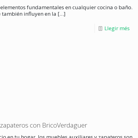
 elementos fundamentales en cualquier cocina o baño.
 también influyen en la
[…]
Llegir més
y zapateros con BricoVerdaguer
io en tu hogar, los muebles auxiliares y zapateros son