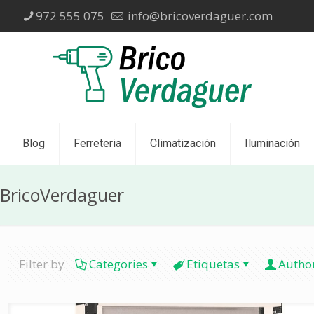
972 555 075
info@bricoverdaguer.com
Blog
Ferreteria
Climatización
Iluminación
BricoVerdaguer
Filter by
Categories
Etiquetas
Autho