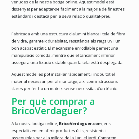
venudes de la nostra botiga online. Aquest model està
dissenyat per adaptar-se fàcilment a la majoria de finestres
estàndard i destaca per la seva relació qualitat-preu.
Fabricada amb una estructura d’alumini blanca i tela de fibra
de vidre, garanteix durabilitat, resistència als raigs UV i un
bon acabat estètic. El mecanisme enrotllable permet una
manipulació còmoda, mentre que el tancament inferior
assegura una fixació estable quan la tela està desplegada.
Aquest model es pot instal·lar ràpidament, i inclou tot el
material necessari per al muntatge, així com instruccions
clares per fer-ho un mateix sense necessitat d’un tècnic.
Per què comprar a
BricoVerdaguer?
A la nostra botiga online,
BricoVerdaguer.com
, ens
especialitzem en oferir productes útils, resistents i
assequibles per a la millora de la llar i el jardí. Comprem