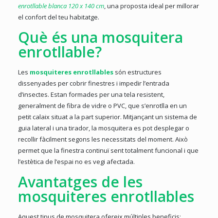
enrotllable blanca 120 x 140 cm
, una proposta ideal per millorar
el confort del teu habitatge.
Què és una mosquitera
enrotllable?
Les
mosquiteres enrotllables
són estructures
dissenyades per cobrir finestres i impedir l’entrada
d’insectes. Estan formades per una tela resistent,
generalment de fibra de vidre o PVC, que s’enrotlla en un
petit calaix situat a la part superior. Mitjançant un sistema de
guia lateral i una tirador, la mosquitera es pot desplegar o
recollir fàcilment segons les necessitats del moment. Això
permet que la finestra continuï sent totalment funcional i que
l’estètica de l’espai no es vegi afectada.
Avantatges de les
mosquiteres enrotllables
Aquest tipus de mosquitera ofereix múltiples beneficis: