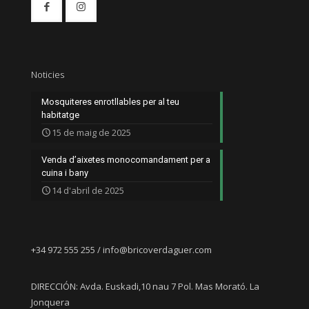
Noticies
Mosquiteres enrotllables per al teu
habitatge
15 de maig de 2025
Venda d’aixetes monocomandament per a
cuina i bany
14 d'abril de 2025
+34 972 555 255 / info@bricoverdaguer.com
DIRECCIÓN: Avda. Euskadi,10 nau 7 Pol. Mas Morató. La
Jonquera