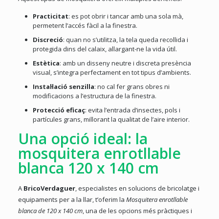
Practicitat
: es pot obrir i tancar amb una sola mà,
permetent l’accés fàcil a la finestra.
Discreció
: quan no s’utilitza, la tela queda recollida i
protegida dins del calaix, allargant-ne la vida útil.
Estètica
: amb un disseny neutre i discreta presència
visual, s’integra perfectament en tot tipus d’ambients.
Instal·lació senzilla
: no cal fer grans obres ni
modificacions a l’estructura de la finestra.
Protecció eficaç
: evita l’entrada d’insectes, pols i
partícules grans, millorant la qualitat de l’aire interior.
Una opció ideal: la
mosquitera enrotllable
blanca 120 x 140 cm
A
BricoVerdaguer
, especialistes en solucions de bricolatge i
equipaments per a la llar, t’oferim la
Mosquitera enrotllable
blanca de 120 x 140 cm
, una de les opcions més pràctiques i