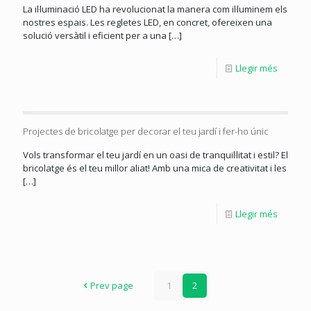
La il·luminació LED ha revolucionat la manera com il·luminem els
nostres espais. Les regletes LED, en concret, ofereixen una
solució versàtil i eficient per a una
[…]
Llegir més
Projectes de bricolatge per decorar el teu jardí i fer-ho únic
Vols transformar el teu jardí en un oasi de tranquil·litat i estil? El
bricolatge és el teu millor aliat! Amb una mica de creativitat i les
[…]
Llegir més
Prev page
1
2