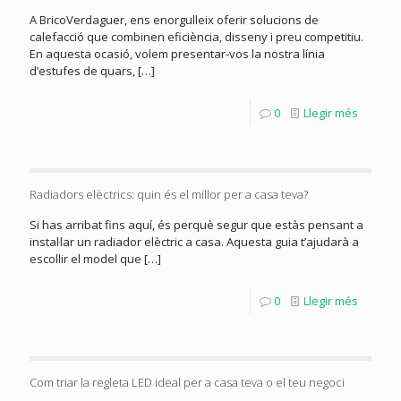
A BricoVerdaguer, ens enorgulleix oferir solucions de
calefacció que combinen eficiència, disseny i preu competitiu.
En aquesta ocasió, volem presentar-vos la nostra línia
d’estufes de quars,
[…]
0
Llegir més
Radiadors elèctrics: quin és el millor per a casa teva?
Si has arribat fins aquí, és perquè segur que estàs pensant a
instal·lar un radiador elèctric a casa. Aquesta guia t’ajudarà a
escollir el model que
[…]
0
Llegir més
Com triar la regleta LED ideal per a casa teva o el teu negoci