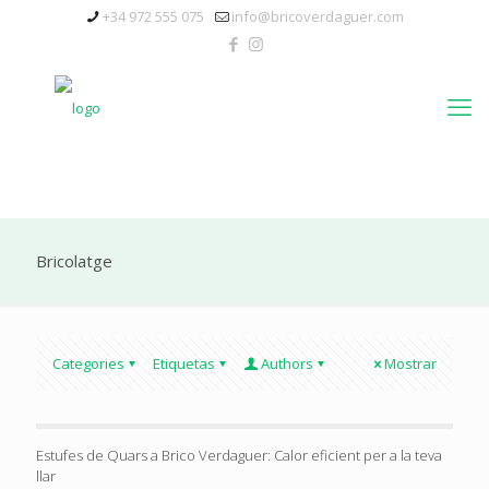
+34 972 555 075
info@bricoverdaguer.com
Bricolatge
Categories
Etiquetas
Authors
Mostrar
Estufes de Quars a Brico Verdaguer: Calor eficient per a la teva
llar